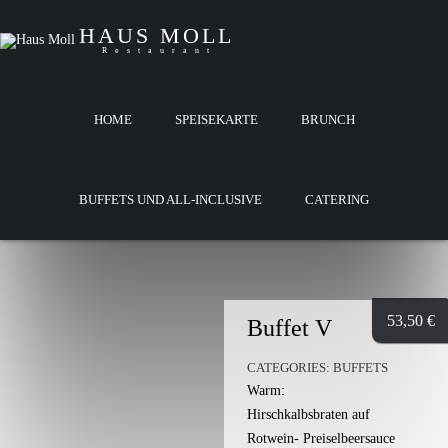
HAUS MOLL
Restaurant
HOME
SPEISEKARTE
BRUNCH
BUFFETS UND ALL-INCLUSIVE
CATERING
53,50
€
Buffet V
CATEGORIES:
BUFFETS
Warm:
Hirschkalbsbraten auf
Rotwein- Preiselbeersauce