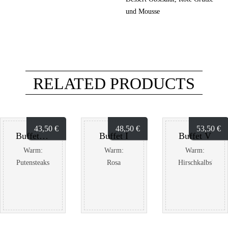
und Mousse
RELATED PRODUCTS
43,50
€
48,50
€
53,50
€
Buffet IV
Buffet I
Buffet V
Warm:
Warm:
Warm:
Putensteaks
Rosa
Hirschkalbsbrate
auf
gebratenes
auf
glasiertem
Roastbeef
Rotwein-
Gemüse an
vom
Preiselbeersauce
Currysauce
Südamerikanischen
Rosa
mit
Rind auf
gebratenes