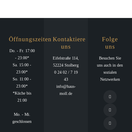
Rosmarinkartoffeln
Rotweinsauce
Roastbeef
Schweinefilet
vom
Kasslerbraten
auf
südamerikanisch
in seiner
Calvadossauce
Rind auf
Jus mit
Hähnchenbrustfilet
Sherrysauce
Öffnungszeiten
Kontaktiere
Folge
Speckkartoffelstampf
auf
Lachsfilet
uns
uns
und
Orangensauce
an
Do. - Fr. 17:00
deftigem
Kartoffelgratin,
Weißweinsauce
- 23:00*
Eifelstraße 114,
Besuchen Sie
Sauerkraut
Butterschwenkkartoffeln
Kartoffelgratin
Sa. 15:00 -
52224 Stolberg
uns auch in den
und
und
23:00*
0 24 02 / 7 19
sozialen
Spießbraten
Pommes
Kräuterkartoffel
So. 11:00 -
43
Netzwerken
an
Croquettes
Hausgemachter
23:00*
info@haus-
Zwiebelsauce
Drei
Rotkohl,
*Küche bis
moll.de
mit
Gemüsesorten
Böhnchen
21:00
Möhrenstampf
nach Wahl
in Speck
Kalt:
Kalt:
gebraten
Mo. - Mi.
Schinken-
Melone mit
und
geschlossen
Lauchsalat…
Schwarzwälder
Broccoli
Schinken
Kalt: Salate