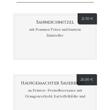
21,50
€
Sahneschnitzel
mit Pommes Frites und buntem
Salatteller
26,00
€
Hausgemachter Sauerbraten vom Rind
an Printen- Preiselbeersauce mit
Orangenrotkohl, Kartoffelklöße und
buntem Salatteller