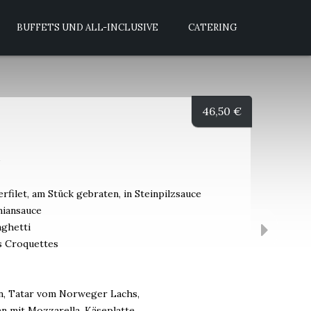
BUFFETS UND ALL-INCLUSIVE
CATERING
46,50
€
filet, am Stück gebraten, in Steinpilzsauce
miansauce
ghetti
s Croquettes
en, Tatar vom Norweger Lachs,
 mit Mozzarella, Käseplatte,