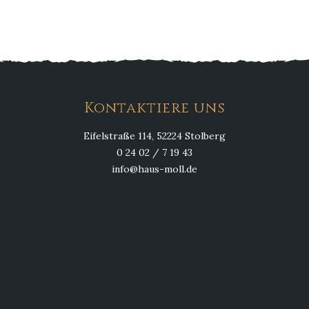
Melone mit Schwarzwälder Schinken
Carpaccio vom…
Kontaktiere uns
Eifelstraße 114, 52224 Stolberg
0 24 02 / 7 19 43
info@haus-moll.de