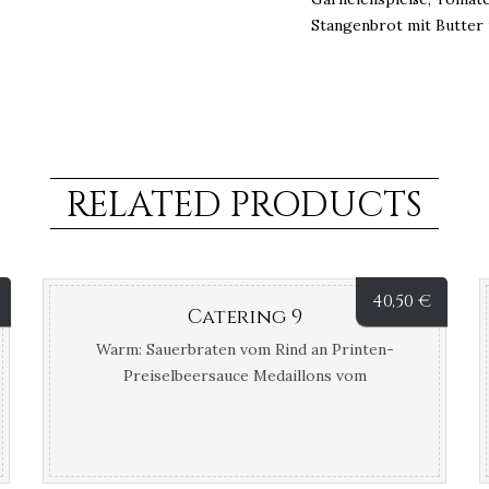
Stangenbrot mit Butter
RELATED PRODUCTS
40,50
€
Catering 9
Warm: Sauerbraten vom Rind an Printen-
Preiselbeersauce Medaillons vom
Schweinefilet an Calvadossauce
Hausgemachter Rotkohl, Böhnchen im
Speckmantel Kartoffelklöße, Pommes
Croquettes Kalt: Platte mit bunten Salaten,