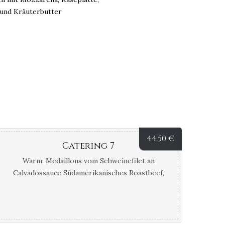
 und Kräuterbutter
44,50
€
Catering 7
Warm: Medaillons vom Schweinefilet an
Calvadossauce Südamerikanisches Roastbeef,
am Stück gebraten, in Steinpilzsauce
Bratgemüse, Gemüsespaghetti
Kartoffelgratin, Pommes Croquettes Kalt:
Platte mit bunten Salaten, Melone mit