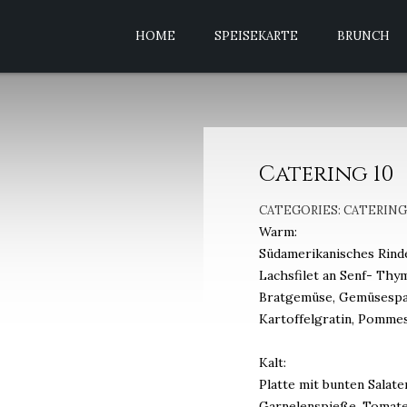
HOME
SPEISEKARTE
BRUNCH
Catering 10
CATEGORIES:
CATERING
Warm:
Südamerikanisches Rinder
Lachsfilet an Senf- Thy
Bratgemüse, Gemüsespa
Kartoffelgratin, Pomme
Kalt:
Platte mit bunten Salat
Garnelenspieße, Tomaten