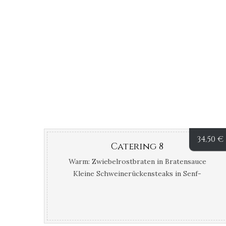
34,50
€
Catering 8
Warm: Zwiebelrostbraten in Bratensauce
Kleine Schweinerückensteaks in Senf-
Thymiansauce Böhnchen im Speckmantel,
Gemüsespaghetti Hausgemachte
Bratkartoffeln, Kartoffelgratin Kalt: Platte
mit bunten Salaten, Tomaten mit Mozzarella